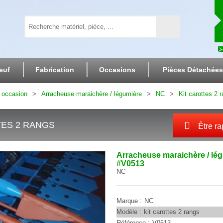
euf
Fabrication
Occasions
Pièces Détachées
 occasion
Arracheuse maraichère / légumière
NC
Kit carottes 2 
TES 2 RANGS
Être ra
Arracheuse maraichère / lé
#V0513
NC
Marque
NC
Modèle
kit carottes 2 rangs
Référence
V0513