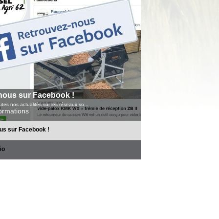
nous sur Facebook !
tes nos actualités sur les réseaux so...
formations
us sur Facebook !
éo