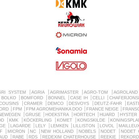
GRI SYSTEM
AGRIA
AGRIMASTER
AGRO-TOM
AGROLAN
BOLKO
BOMFORD
BONNEL
CASE IH
CELLI
CHAFERJON
COUSINS
CRAMER
DEMCO
DESVOYS
DEUTZ-FAHR
EAST
ORD
FPM
FPM AGROMEHANIKA DOO
FRANCE NEIGE
FRANS
NEWEGEN
GRUSE
HOEKSTRA
HORTECH
HUARD
HYSTE
IDD
KMK
KÖCKERLING
KOMET
KONGSKILDE
KONINGSPL
RGE
LAGARDE
LELY
LEMKEN
LILLISTON
LOVOL
MAILLE
MF
MICRON
NC
NEW HOLLAND
NOBELS
NODET
NODET
AUD
RABE
RDS
REDEXIM CHATERHOUSE
REEKIE
REKOR