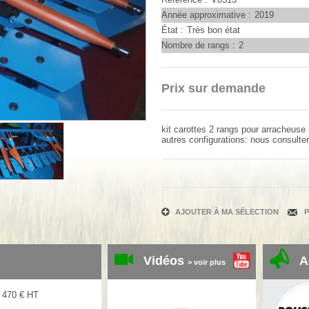
Année approximative
2019
État
Très bon état
Nombre de rangs
2
Prix sur demande
kit carottes 2 rangs pour arracheuse à
autres configurations: nous consulter
AJOUTER À MA SÉLECTION
Vidéos
A
> voir plus
 470
€
HT