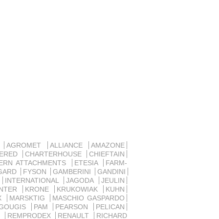
D
AGROMET
ALLIANCE
AMAZONE
SERED
CHARTERHOUSE
CHIEFTAIN
ERN ATTACHMENTS
ETESIA
FARM-
GARD
FYSON
GAMBERINI
GANDINI
R
INTERNATIONAL
JAGODA
JEULIN
ANTER
KRONE
KRUKOWIAK
KUHN
UX
MARSKTIG
MASCHIO GASPARDO
 GOUGIS
PAM
PEARSON
PELICAN
D
REMPRODEX
RENAULT
RICHARD