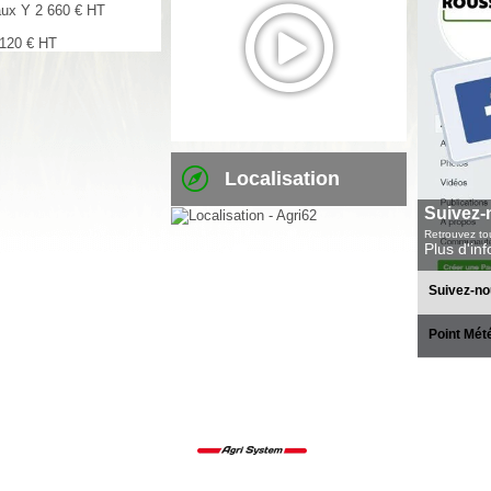
aux Y
2 660
€
HT
 120
€
HT
Localisation
Suivez-
Retrouvez tou
Plus d'in
Suivez-no
Point Mét