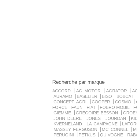
Recherche par marque
ACCORD
AC MOTOR
AGRATOR
A
AURAMO
BASELIER
BISO
BOBCAT
CONCEPT AGRI
COOPER
COSMO
FORCE
FAUN
FIAT
FOBRO MOBIL
F
GIEMME
GREGOIRE BESSON
GROE
JOHN DEERE
JONES
JOURDAN
K
KVERNELAND
LA CAMPAGNE
LAFO
MASSEY FERGUSON
MC CONNEL
PERUGINI
PETKUS
QUIVOGNE
RAB