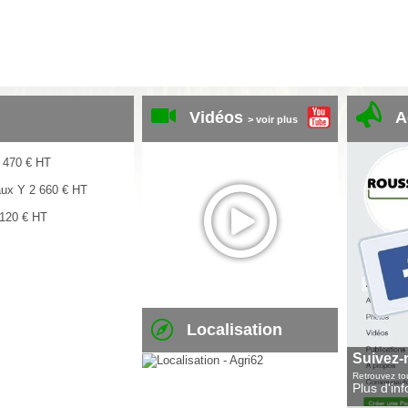
Vidéos
A
> voir plus
 470
€
HT
aux Y
2 660
€
HT
 120
€
HT
Localisation
Suivez-
Retrouvez tou
Plus d'in