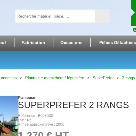
euf
Fabrication
Occasions
Pièces Détachées
 occasion
Planteuse maraichère / légumière
SuperPrefer
2 rangs
Planteuse
SUPERPREFER
2 RANGS
Référence
E003530
État
Nc
Année approximative
2000
1 270
€
HT