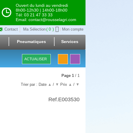
Ouvert du lundi au vendredi
8h00-12h30 | 14h00-18h00
Tél: 03 21 47 33 33
Email: contact@rousselagri.com
Contact
Ma Sélection
0
Mon compte
Pneumatiques
Services
ACTUALISER
Page
1
/ 1
Trier par :
Date
▲
/
▼
Prix
▲
/
▼
Ref.
E003530