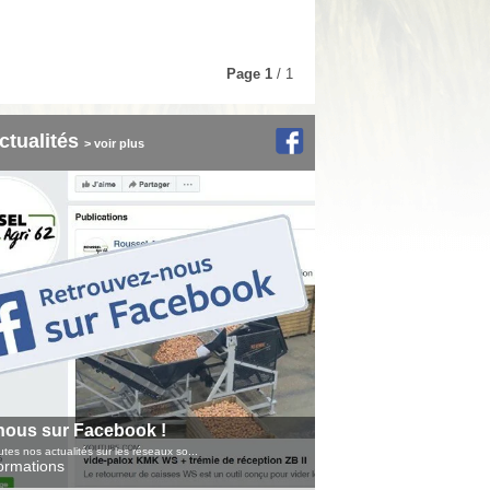
Page
1
/ 1
ctualités
> voir plus
nous sur Facebook !
tes nos actualités sur les réseaux so...
formations