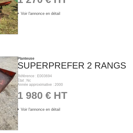
Voir l'annonce en détail
Planteuse
SUPERPREFER
2 RANGS
Référence
E003694
État
Nc
Année approximative
2000
1 980
€
HT
Voir l'annonce en détail