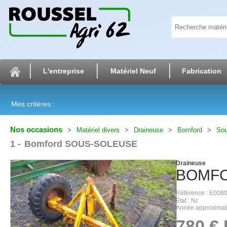
L'entreprise
Matériel Neuf
Fabrication
Mes critères :
Nos occasions
Matériel divers
Draineuse
Bomford
Sou
1
Bomford SOUS-SOLEUSE
Draineuse
BOMF
Référence
E008
État
Nc
Année approximat
780
€