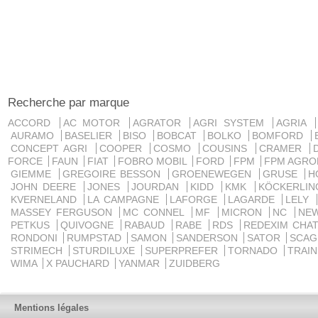
Recherche par marque
ACCORD
AC MOTOR
AGRATOR
AGRI SYSTEM
AGRIA
AURAMO
BASELIER
BISO
BOBCAT
BOLKO
BOMFORD
CONCEPT AGRI
COOPER
COSMO
COUSINS
CRAMER
FORCE
FAUN
FIAT
FOBRO MOBIL
FORD
FPM
FPM AGRO
GIEMME
GREGOIRE BESSON
GROENEWEGEN
GRUSE
H
JOHN DEERE
JONES
JOURDAN
KIDD
KMK
KÖCKERLI
KVERNELAND
LA CAMPAGNE
LAFORGE
LAGARDE
LELY
MASSEY FERGUSON
MC CONNEL
MF
MICRON
NC
NE
PETKUS
QUIVOGNE
RABAUD
RABE
RDS
REDEXIM CHA
RONDONI
RUMPSTAD
SAMON
SANDERSON
SATOR
SCA
STRIMECH
STURDILUXE
SUPERPREFER
TORNADO
TRAI
WIMA
X PAUCHARD
YANMAR
ZUIDBERG
Mentions légales