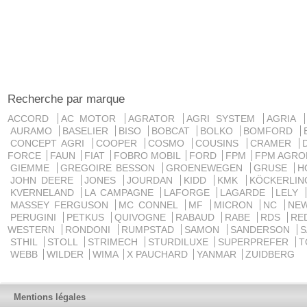
Recherche par marque
ACCORD
AC MOTOR
AGRATOR
AGRI SYSTEM
AGRIA
AURAMO
BASELIER
BISO
BOBCAT
BOLKO
BOMFORD
CONCEPT AGRI
COOPER
COSMO
COUSINS
CRAMER
FORCE
FAUN
FIAT
FOBRO MOBIL
FORD
FPM
FPM AGRO
GIEMME
GREGOIRE BESSON
GROENEWEGEN
GRUSE
H
JOHN DEERE
JONES
JOURDAN
KIDD
KMK
KÖCKERLI
KVERNELAND
LA CAMPAGNE
LAFORGE
LAGARDE
LELY
MASSEY FERGUSON
MC CONNEL
MF
MICRON
NC
NE
PERUGINI
PETKUS
QUIVOGNE
RABAUD
RABE
RDS
RE
WESTERN
RONDONI
RUMPSTAD
SAMON
SANDERSON
STHIL
STOLL
STRIMECH
STURDILUXE
SUPERPREFER
T
WEBB
WILDER
WIMA
X PAUCHARD
YANMAR
ZUIDBERG
Mentions légales