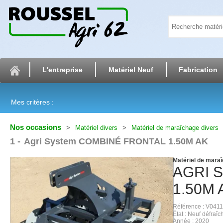
L'entreprise
Matériel Neuf
Fabrication
Mes critères :
Nos occasions
Matériel divers
Matériel de maraîchage divers
1
Agri System COMBINÉ FRONTAL 1.50M AK
Matériel de mara
AGRI 
1.50M 
Référence
V0411
État
Neuf défraîch
Année
2020