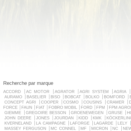
Recherche par marque
ACCORD
AC MOTOR
AGRATOR
AGRI SYSTEM
AGRIA
AURAMO
BASELIER
BISO
BOBCAT
BOLKO
BOMFORD
CONCEPT AGRI
COOPER
COSMO
COUSINS
CRAMER
FORCE
FAUN
FIAT
FOBRO MOBIL
FORD
FPM
FPM AGRO
GIEMME
GREGOIRE BESSON
GROENEWEGEN
GRUSE
H
JOHN DEERE
JONES
JOURDAN
KIDD
KMK
KÖCKERLI
KVERNELAND
LA CAMPAGNE
LAFORGE
LAGARDE
LELY
MASSEY FERGUSON
MC CONNEL
MF
MICRON
NC
NE