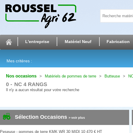
L'entreprise
Matériel Neuf
Fabrication
Mes critères :
Nos occasions
Matériels de pommes de terre
Butteuse
N
0
NC 4 RANGS
Il n'y a aucun résultat pour votre recherche
Sélection Occasions
> voir plus
Peseuse - pommes de terre
KMK
WR 30 MIDI
10 470
€
HT