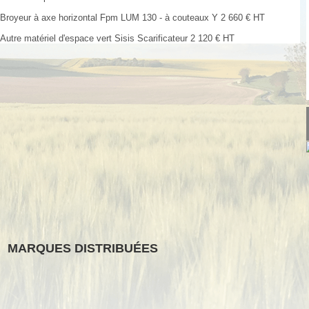
Broyeur à axe horizontal
Fpm
LUM 130 - à couteaux Y
2 660
€
HT
Autre matériel d'espace vert
Sisis
Scarificateur
2 120
€
HT
MARQUES DISTRIBUÉES