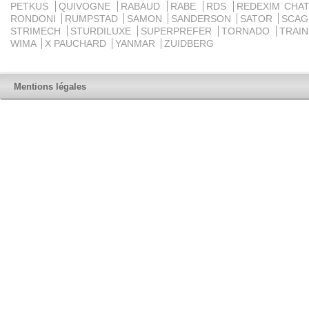
PETKUS
QUIVOGNE
RABAUD
RABE
RDS
REDEXIM CHA
RONDONI
RUMPSTAD
SAMON
SANDERSON
SATOR
SCA
STRIMECH
STURDILUXE
SUPERPREFER
TORNADO
TRAI
WIMA
X PAUCHARD
YANMAR
ZUIDBERG
Mentions légales