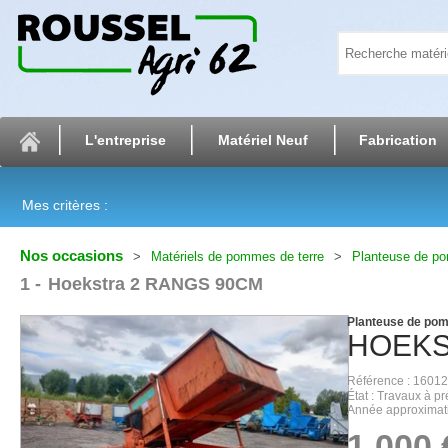
L'entreprise
Matériel Neuf
Fabrication
Mes critères :
Nos occasions
Matériels de pommes de terre
Planteuse de po
1
Hoekstra 2 RANGS 90CM
Planteuse de pom
HOEK
Référence
16012
État
Travaux à pr
Année approximat
1 000