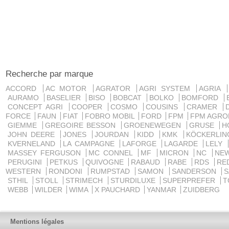
Recherche par marque
ACCORD
AC MOTOR
AGRATOR
AGRI SYSTEM
AGRIA
AURAMO
BASELIER
BISO
BOBCAT
BOLKO
BOMFORD
CONCEPT AGRI
COOPER
COSMO
COUSINS
CRAMER
FORCE
FAUN
FIAT
FOBRO MOBIL
FORD
FPM
FPM AGRO
GIEMME
GREGOIRE BESSON
GROENEWEGEN
GRUSE
H
JOHN DEERE
JONES
JOURDAN
KIDD
KMK
KÖCKERLI
KVERNELAND
LA CAMPAGNE
LAFORGE
LAGARDE
LELY
MASSEY FERGUSON
MC CONNEL
MF
MICRON
NC
NE
PERUGINI
PETKUS
QUIVOGNE
RABAUD
RABE
RDS
RE
WESTERN
RONDONI
RUMPSTAD
SAMON
SANDERSON
STHIL
STOLL
STRIMECH
STURDILUXE
SUPERPREFER
T
WEBB
WILDER
WIMA
X PAUCHARD
YANMAR
ZUIDBERG
Mentions légales