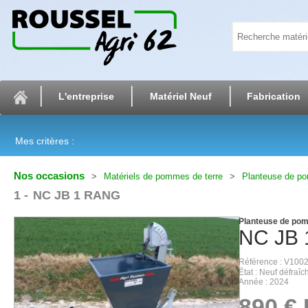
L'entreprise
Matériel Neuf
Fabrication
Mes critères :
Nos occasions
Matériels de pommes de terre
Planteuse de po
1
NC JB 1 RANG
Planteuse de pom
NC
JB
Référence
V100
État
Neuf défraîch
Année
2024
890
€