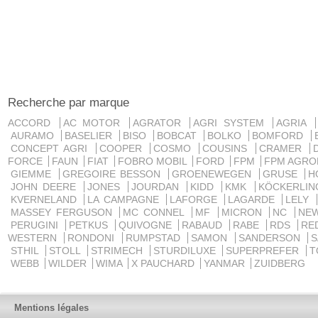
Recherche par marque
ACCORD
AC MOTOR
AGRATOR
AGRI SYSTEM
AGRIA
AURAMO
BASELIER
BISO
BOBCAT
BOLKO
BOMFORD
CONCEPT AGRI
COOPER
COSMO
COUSINS
CRAMER
FORCE
FAUN
FIAT
FOBRO MOBIL
FORD
FPM
FPM AGRO
GIEMME
GREGOIRE BESSON
GROENEWEGEN
GRUSE
H
JOHN DEERE
JONES
JOURDAN
KIDD
KMK
KÖCKERLI
KVERNELAND
LA CAMPAGNE
LAFORGE
LAGARDE
LELY
MASSEY FERGUSON
MC CONNEL
MF
MICRON
NC
NE
PERUGINI
PETKUS
QUIVOGNE
RABAUD
RABE
RDS
RE
WESTERN
RONDONI
RUMPSTAD
SAMON
SANDERSON
STHIL
STOLL
STRIMECH
STURDILUXE
SUPERPREFER
T
WEBB
WILDER
WIMA
X PAUCHARD
YANMAR
ZUIDBERG
Mentions légales