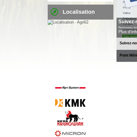
Localisation
Suivez-
Retrouvez tou
Plus d'in
Suivez-no
Point Mét