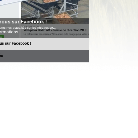
nous sur Facebook !
tes nos actualités sur les réseaux so...
formations
us sur Facebook !
éo