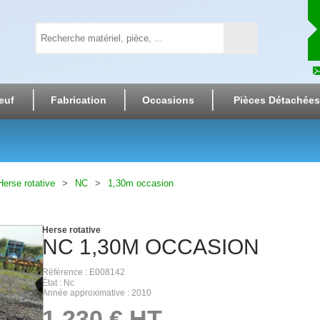
euf
Fabrication
Occasions
Pièces Détachées
Herse rotative
NC
1,30m occasion
Herse rotative
NC
1,30M OCCASION
Référence
E008142
État
Nc
Année approximative
2010
1 230
€
HT