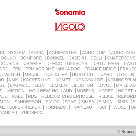
GRI SYSTEM
AGRIA
AGRIMASTER
AGRO-TOM
AGROLAN
BOLKO
BOMFORD
BONNEL
CASE IH
CELLI
CHAFERJON
COUSINS
CRAMER
DEMCO
DESVOYS
DEUTZ-FAHR
EAST
ORD
FPM
FPM AGROMEHANIKA DOO
FRANCE NEIGE
FRANS
NEWEGEN
GRUSE
HOEKSTRA
HORTECH
HUARD
HYSTE
IDD
KMK
KÖCKERLING
KOMET
KONGSKILDE
KONINGSPL
RGE
LAGARDE
LELY
LEMKEN
LILLISTON
LOVOL
MAILLE
MF
MICRON
NC
NEW HOLLAND
NOBELS
NODET
NODET
AUD
RABE
RDS
REDEXIM CHATERHOUSE
REEKIE
REKOR
AMON
SANDERSON
SATOR
SCAG
SIMBA
SIMON
SISIS
S
UXE
SUPERPREFER
TORNADO
TRAINEAU
TSCI
TWOSE
U
YANMAR
ZUIDBERG
© Roussel