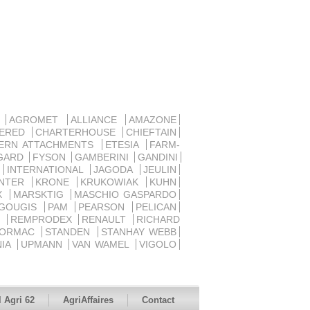
D
AGROMET
ALLIANCE
AMAZONE
SERED
CHARTERHOUSE
CHIEFTAIN
ERN ATTACHMENTS
ETESIA
FARM-
GARD
FYSON
GAMBERINI
GANDINI
R
INTERNATIONAL
JAGODA
JEULIN
ANTER
KRONE
KRUKOWIAK
KUHN
UX
MARSKTIG
MASCHIO GASPARDO
 GOUGIS
PAM
PEARSON
PELICAN
D
REMPRODEX
RENAULT
RICHARD
ORMAC
STANDEN
STANHAY WEBB
NIA
UPMANN
VAN WAMEL
VIGOLO
 Agri 62
AgriAffaires
Contact