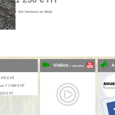
Voir l'annonce en détail
Vidéos
A
> voir plus
 470
€
HT
aux Y
2 660
€
HT
 120
€
HT