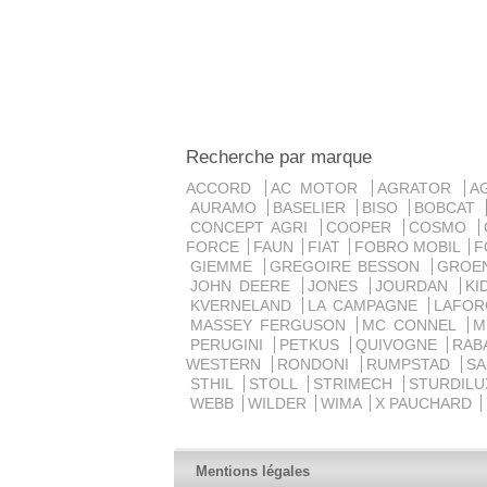
Recherche par marque
ACCORD
AC MOTOR
AGRATOR
A
AURAMO
BASELIER
BISO
BOBCAT
CONCEPT AGRI
COOPER
COSMO
FORCE
FAUN
FIAT
FOBRO MOBIL
F
GIEMME
GREGOIRE BESSON
GROE
JOHN DEERE
JONES
JOURDAN
K
KVERNELAND
LA CAMPAGNE
LAFO
MASSEY FERGUSON
MC CONNEL
PERUGINI
PETKUS
QUIVOGNE
RAB
WESTERN
RONDONI
RUMPSTAD
S
STHIL
STOLL
STRIMECH
STURDIL
WEBB
WILDER
WIMA
X PAUCHARD
Mentions légales