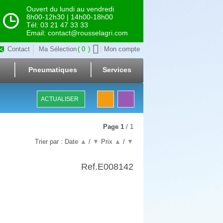
Ouvert du lundi au vendredi
8h00-12h30 | 14h00-18h00
Tél: 03 21 47 33 33
Email: contact@rousselagri.com
Contact
Ma Sélection
0
Mon compte
Pneumatiques
Services
ACTUALISER
Page
1
/ 1
Trier par :
Date
▲
/
▼
Prix
▲
/
▼
Ref.
E008142