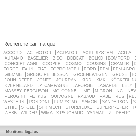
Recherche par marque
ACCORD
AC MOTOR
AGRATOR
AGRI SYSTEM
AGRIA
AURAMO
BASELIER
BISO
BOBCAT
BOLKO
BOMFORD
CONCEPT AGRI
COOPER
COSMO
COUSINS
CRAMER
FORCE
FAUN
FIAT
FOBRO MOBIL
FORD
FPM
FPM AGRO
GIEMME
GREGOIRE BESSON
GROENEWEGEN
GRUSE
H
JOHN DEERE
JONES
JOURDAN
KIDD
KMK
KÖCKERLI
KVERNELAND
LA CAMPAGNE
LAFORGE
LAGARDE
LELY
MASSEY FERGUSON
MC CONNEL
MF
MICRON
NC
NE
PERUGINI
PETKUS
QUIVOGNE
RABAUD
RABE
RDS
RE
WESTERN
RONDONI
RUMPSTAD
SAMON
SANDERSON
STHIL
STOLL
STRIMECH
STURDILUXE
SUPERPREFER
T
WEBB
WILDER
WIMA
X PAUCHARD
YANMAR
ZUIDBERG
Mentions légales