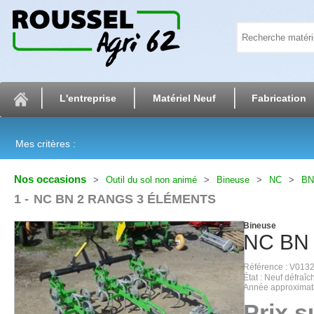
L'entreprise
Matériel Neuf
Fabrication
Mes critères :
Nos occasions
Outil du sol non animé
Bineuse
NC
BN
1
NC BN 2 RANGS 3 ÉLÉMENTS
Bineuse
NC
BN
Référence
V013
État
Neuf défraîch
Année approximat
Prix 