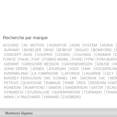
Recherche par marque
ACCORD
AC MOTOR
AGRATOR
AGRI SYSTEM
AGRIA
AURAMO
BASELIER
BISO
BOBCAT
BOLKO
BOMFORD
CONCEPT AGRI
COOPER
COSMO
COUSINS
CRAMER
FORCE
FAUN
FIAT
FOBRO MOBIL
FORD
FPM
FPM AGRO
GIEMME
GREGOIRE BESSON
GROENEWEGEN
GRUSE
H
JOHN DEERE
JONES
JOURDAN
KIDD
KMK
KÖCKERLI
KVERNELAND
LA CAMPAGNE
LAFORGE
LAGARDE
LELY
MASSEY FERGUSON
MC CONNEL
MF
MICRON
NC
NE
PETKUS
QUIVOGNE
RABAUD
RABE
RDS
REDEXIM CHA
RONDONI
RUMPSTAD
SAMON
SANDERSON
SATOR
SCA
STRIMECH
STURDILUXE
SUPERPREFER
TORNADO
TRAI
WIMA
X PAUCHARD
YANMAR
ZUIDBERG
Mentions légales