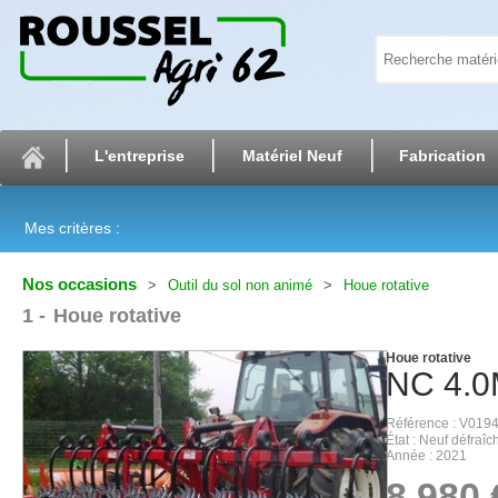
L'entreprise
Matériel Neuf
Fabrication
Mes critères :
Nos occasions
Outil du sol non animé
Houe rotative
1
Houe rotative
Houe rotative
NC
4.
Référence
V019
État
Neuf défraîch
Année
2021
8 980