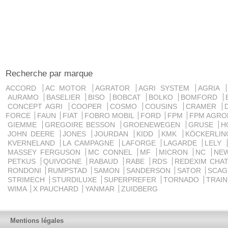
Recherche par marque
ACCORD
AC MOTOR
AGRATOR
AGRI SYSTEM
AGRIA
AURAMO
BASELIER
BISO
BOBCAT
BOLKO
BOMFORD
CONCEPT AGRI
COOPER
COSMO
COUSINS
CRAMER
FORCE
FAUN
FIAT
FOBRO MOBIL
FORD
FPM
FPM AGRO
GIEMME
GREGOIRE BESSON
GROENEWEGEN
GRUSE
H
JOHN DEERE
JONES
JOURDAN
KIDD
KMK
KÖCKERLI
KVERNELAND
LA CAMPAGNE
LAFORGE
LAGARDE
LELY
MASSEY FERGUSON
MC CONNEL
MF
MICRON
NC
NE
PETKUS
QUIVOGNE
RABAUD
RABE
RDS
REDEXIM CHA
RONDONI
RUMPSTAD
SAMON
SANDERSON
SATOR
SCA
STRIMECH
STURDILUXE
SUPERPREFER
TORNADO
TRAI
WIMA
X PAUCHARD
YANMAR
ZUIDBERG
Mentions légales