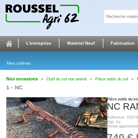
L'entreprise
Matériel Neuf
Fabrication
Mes critères :
Nos occasions
Outil du sol non animé
Pièce outils du sol
1
NC
Pièce outils du so
NC
RA
Référence
E007
État
Nc
Année approximat
740
€