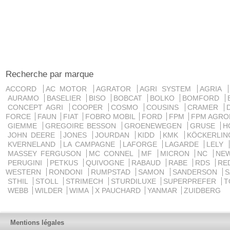
Recherche par marque
ACCORD
AC MOTOR
AGRATOR
AGRI SYSTEM
AGRIA
AURAMO
BASELIER
BISO
BOBCAT
BOLKO
BOMFORD
CONCEPT AGRI
COOPER
COSMO
COUSINS
CRAMER
FORCE
FAUN
FIAT
FOBRO MOBIL
FORD
FPM
FPM AGRO
GIEMME
GREGOIRE BESSON
GROENEWEGEN
GRUSE
H
JOHN DEERE
JONES
JOURDAN
KIDD
KMK
KÖCKERLI
KVERNELAND
LA CAMPAGNE
LAFORGE
LAGARDE
LELY
MASSEY FERGUSON
MC CONNEL
MF
MICRON
NC
NE
PERUGINI
PETKUS
QUIVOGNE
RABAUD
RABE
RDS
RE
WESTERN
RONDONI
RUMPSTAD
SAMON
SANDERSON
STHIL
STOLL
STRIMECH
STURDILUXE
SUPERPREFER
T
WEBB
WILDER
WIMA
X PAUCHARD
YANMAR
ZUIDBERG
Mentions légales