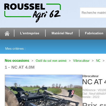
L'entreprise
Matériel Neuf
Fabrication
Mes critères :
Nos occasions
Outil du sol non animé
Vibroculteur
NC
1
NC AT 4.0M
Vibroculteur
NC
AT 
Référence
V010
État
Neuf défraîch
Année
2022
Prix 