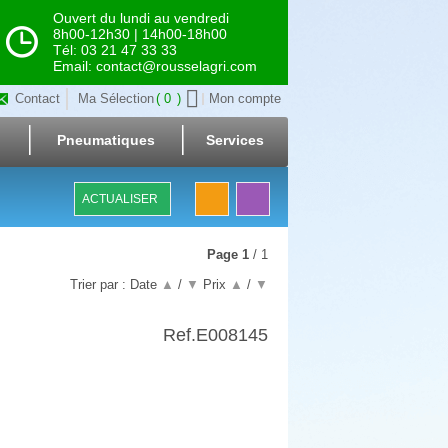
Ouvert du lundi au vendredi
8h00-12h30 | 14h00-18h00
Tél: 03 21 47 33 33
Email: contact@rousselagri.com
Contact
Ma Sélection
0
Mon compte
Pneumatiques
Services
ACTUALISER
Page
1
/ 1
Trier par :
Date
▲
/
▼
Prix
▲
/
▼
Ref.
E008145