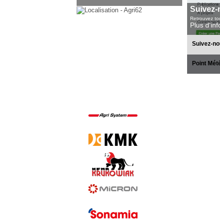
Suivez-
Retrouvez tou
Plus d'in
Suivez-no
Point Mét