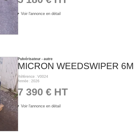
Voir l'annonce en détail
Pulvérisateur - autre
MICRON
WEEDSWIPER 6M
Référence
V0024
Année
2026
7 390
€
HT
Voir l'annonce en détail