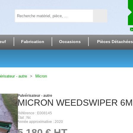
euf
Fabrication
Occasions
Pièces Détachées
érisateur - autre
Micron
Pulvérisateur - autre
MICRON
WEEDSWIPER 6M
Référence
E008145
État
Nc
Année approximative
2020
5 180
€
HT