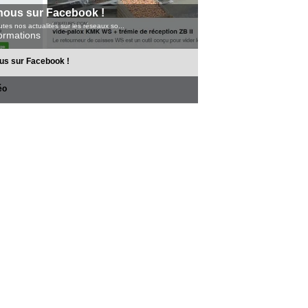
nous sur Facebook !
tes nos actualités sur les réseaux so...
formations
us sur Facebook !
éo