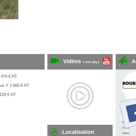
Vidéos
A
> voir plus
 470
€
HT
aux Y
2 660
€
HT
 120
€
HT
Localisation