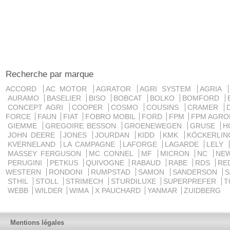
Recherche par marque
ACCORD
AC MOTOR
AGRATOR
AGRI SYSTEM
AGRIA
AURAMO
BASELIER
BISO
BOBCAT
BOLKO
BOMFORD
CONCEPT AGRI
COOPER
COSMO
COUSINS
CRAMER
FORCE
FAUN
FIAT
FOBRO MOBIL
FORD
FPM
FPM AGRO
GIEMME
GREGOIRE BESSON
GROENEWEGEN
GRUSE
H
JOHN DEERE
JONES
JOURDAN
KIDD
KMK
KÖCKERLI
KVERNELAND
LA CAMPAGNE
LAFORGE
LAGARDE
LELY
MASSEY FERGUSON
MC CONNEL
MF
MICRON
NC
NE
PERUGINI
PETKUS
QUIVOGNE
RABAUD
RABE
RDS
RE
WESTERN
RONDONI
RUMPSTAD
SAMON
SANDERSON
STHIL
STOLL
STRIMECH
STURDILUXE
SUPERPREFER
T
WEBB
WILDER
WIMA
X PAUCHARD
YANMAR
ZUIDBERG
Mentions légales