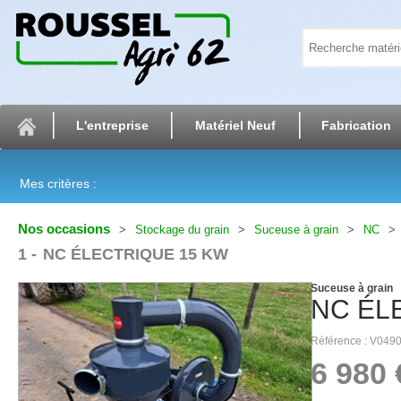
L'entreprise
Matériel Neuf
Fabrication
Mes critères :
Nos occasions
Stockage du grain
Suceuse à grain
NC
1
NC ÉLECTRIQUE 15 KW
Suceuse à grain
NC
ÉL
Référence
V049
6 980