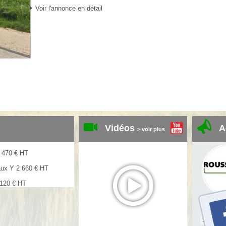
Voir l'annonce en détail
Vidéos
A
> voir plus
 470
€
HT
aux Y
2 660
€
HT
 120
€
HT