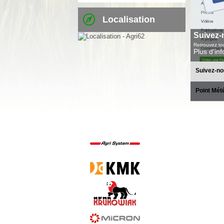
Localisation
Suivez-
Retrouvez tou
Plus d'in
Suivez-no
Point Mét