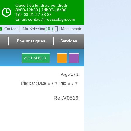
Ouvert du lundi au vendredi
8h00-12h30 | 14h00-18h00
Tél: 03 21 47 33 33
Email: contact@rousselagri.com
Contact
Ma Sélection
0
Mon compte
Pneumatiques
Services
ACTUALISER
Page
1
/ 1
Trier par :
Date
▲
/
▼
Prix
▲
/
▼
Ref.
V0516