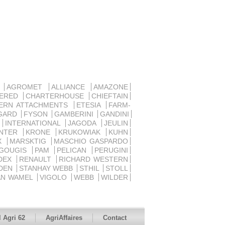
D
AGROMET
ALLIANCE
AMAZONE
SERED
CHARTERHOUSE
CHIEFTAIN
ERN ATTACHMENTS
ETESIA
FARM-
GARD
FYSON
GAMBERINI
GANDINI
R
INTERNATIONAL
JAGODA
JEULIN
ANTER
KRONE
KRUKOWIAK
KUHN
UX
MARSKTIG
MASCHIO GASPARDO
 GOUGIS
PAM
PELICAN
PERUGINI
DEX
RENAULT
RICHARD WESTERN
DEN
STANHAY WEBB
STHIL
STOLL
AN WAMEL
VIGOLO
WEBB
WILDER
 Agri 62
AgriAffaires
Contact