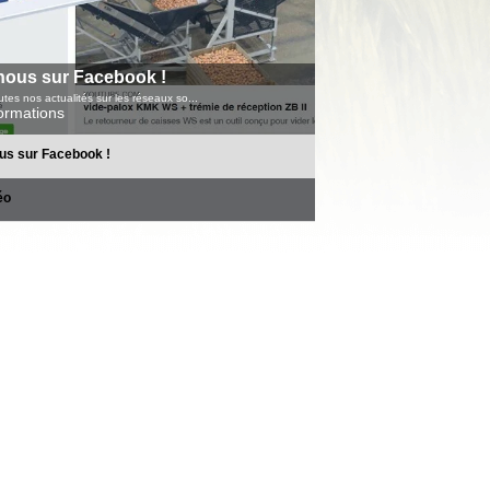
nous sur Facebook !
tes nos actualités sur les réseaux so...
formations
us sur Facebook !
éo