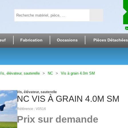
euf
Fabrication
Occasions
Pièces Détachées
Vis, élévateur, sauterelle
NC
Vis à grain 4.0m SM
Vis, élévateur, sauterelle
NC
VIS À GRAIN 4.0M SM
Référence
V0516
Prix sur demande