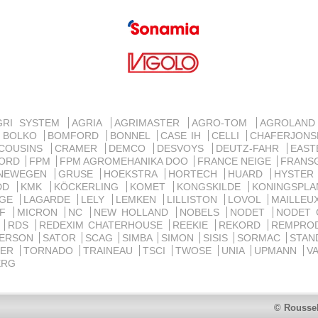
GRI SYSTEM
AGRIA
AGRIMASTER
AGRO-TOM
AGROLAN
BOLKO
BOMFORD
BONNEL
CASE IH
CELLI
CHAFERJON
COUSINS
CRAMER
DEMCO
DESVOYS
DEUTZ-FAHR
EAST
ORD
FPM
FPM AGROMEHANIKA DOO
FRANCE NEIGE
FRANS
NEWEGEN
GRUSE
HOEKSTRA
HORTECH
HUARD
HYSTE
IDD
KMK
KÖCKERLING
KOMET
KONGSKILDE
KONINGSPL
RGE
LAGARDE
LELY
LEMKEN
LILLISTON
LOVOL
MAILLE
MF
MICRON
NC
NEW HOLLAND
NOBELS
NODET
NODET
E
RDS
REDEXIM CHATERHOUSE
REEKIE
REKORD
REMPRO
DERSON
SATOR
SCAG
SIMBA
SIMON
SISIS
SORMAC
STAN
FER
TORNADO
TRAINEAU
TSCI
TWOSE
UNIA
UPMANN
V
ERG
© Roussel