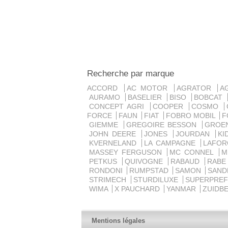
Recherche par marque
ACCORD
AC MOTOR
AGRATOR
A
AURAMO
BASELIER
BISO
BOBCAT
CONCEPT AGRI
COOPER
COSMO
FORCE
FAUN
FIAT
FOBRO MOBIL
F
GIEMME
GREGOIRE BESSON
GROE
JOHN DEERE
JONES
JOURDAN
K
KVERNELAND
LA CAMPAGNE
LAFO
MASSEY FERGUSON
MC CONNEL
PETKUS
QUIVOGNE
RABAUD
RAB
RONDONI
RUMPSTAD
SAMON
SAN
STRIMECH
STURDILUXE
SUPERPRE
WIMA
X PAUCHARD
YANMAR
ZUIDB
Mentions légales