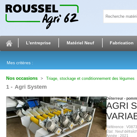
L'entreprise
Matériel Neuf
Fabrication
Mes critères :
Nos occasions
Triage, stockage et conditionnement des légumes
1
Agri System
Déterreur - pomm
AGRI 
VARIA
Référence
V0873
État
Neuf défraîch
Année
2021