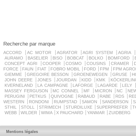
Recherche par marque
ACCORD
AC MOTOR
AGRATOR
AGRI SYSTEM
AGRIA
AURAMO
BASELIER
BISO
BOBCAT
BOLKO
BOMFORD
CONCEPT AGRI
COOPER
COSMO
COUSINS
CRAMER
FORCE
FAUN
FIAT
FOBRO MOBIL
FORD
FPM
FPM AGRO
GIEMME
GREGOIRE BESSON
GROENEWEGEN
GRUSE
H
JOHN DEERE
JONES
JOURDAN
KIDD
KMK
KÖCKERLI
KVERNELAND
LA CAMPAGNE
LAFORGE
LAGARDE
LELY
MASSEY FERGUSON
MC CONNEL
MF
MICRON
NC
NE
PERUGINI
PETKUS
QUIVOGNE
RABAUD
RABE
RDS
RE
WESTERN
RONDONI
RUMPSTAD
SAMON
SANDERSON
STHIL
STOLL
STRIMECH
STURDILUXE
SUPERPREFER
T
WEBB
WILDER
WIMA
X PAUCHARD
YANMAR
ZUIDBERG
Mentions légales