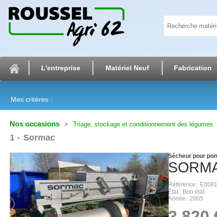
L'entreprise
Matériel Neuf
Fabrication
Mes critères :
Nos occasions
Triage, stockage et conditionnement des légumes
1
Sormac
Sécheur pour po
SORM
Référence
E008
État
Bon état
Année
2005
3 820