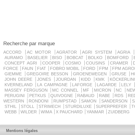
Recherche par marque
ACCORD
AC MOTOR
AGRATOR
AGRI SYSTEM
AGRIA
AURAMO
BASELIER
BISO
BOBCAT
BOLKO
BOMFORD
CONCEPT AGRI
COOPER
COSMO
COUSINS
CRAMER
FORCE
FAUN
FIAT
FOBRO MOBIL
FORD
FPM
FPM AGRO
GIEMME
GREGOIRE BESSON
GROENEWEGEN
GRUSE
H
JOHN DEERE
JONES
JOURDAN
KIDD
KMK
KÖCKERLI
KVERNELAND
LA CAMPAGNE
LAFORGE
LAGARDE
LELY
MASSEY FERGUSON
MC CONNEL
MF
MICRON
NC
NE
PERUGINI
PETKUS
QUIVOGNE
RABAUD
RABE
RDS
RE
WESTERN
RONDONI
RUMPSTAD
SAMON
SANDERSON
STHIL
STOLL
STRIMECH
STURDILUXE
SUPERPREFER
T
WEBB
WILDER
WIMA
X PAUCHARD
YANMAR
ZUIDBERG
Mentions légales