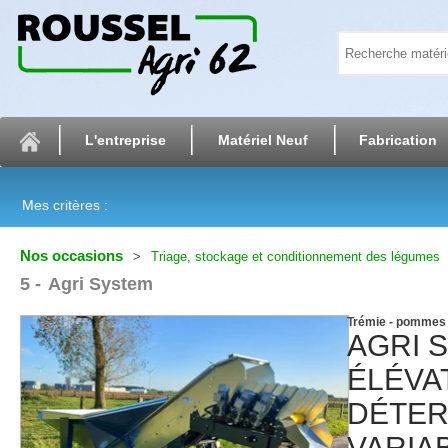
L'entreprise
Matériel Neuf
Fabrication
Mes critères :
Nos occasions
Triage, stockage et conditionnement des légumes
5
Agri System
Trémie - pommes 
AGRI 
ÉLÉVA
DÉTER
VARIA