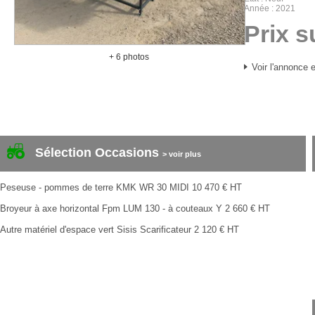
Année
2021
Prix 
+ 6 photos
Voir l'annonce e
Sélection Occasions
> voir plus
Peseuse - pommes de terre
KMK
WR 30 MIDI
10 470
€
HT
Broyeur à axe horizontal
Fpm
LUM 130 - à couteaux Y
2 660
€
HT
Autre matériel d'espace vert
Sisis
Scarificateur
2 120
€
HT