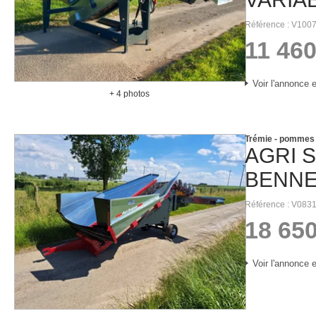
Référence
V1007
11 46
Voir l'annonce e
+ 4 photos
Trémie - pommes 
AGRI 
BENNE
Référence
V083
18 65
Voir l'annonce e