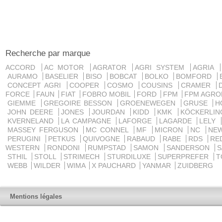
Recherche par marque
ACCORD
AC MOTOR
AGRATOR
AGRI SYSTEM
AGRIA
AURAMO
BASELIER
BISO
BOBCAT
BOLKO
BOMFORD
CONCEPT AGRI
COOPER
COSMO
COUSINS
CRAMER
FORCE
FAUN
FIAT
FOBRO MOBIL
FORD
FPM
FPM AGRO
GIEMME
GREGOIRE BESSON
GROENEWEGEN
GRUSE
H
JOHN DEERE
JONES
JOURDAN
KIDD
KMK
KÖCKERLI
KVERNELAND
LA CAMPAGNE
LAFORGE
LAGARDE
LELY
MASSEY FERGUSON
MC CONNEL
MF
MICRON
NC
NE
PERUGINI
PETKUS
QUIVOGNE
RABAUD
RABE
RDS
RE
WESTERN
RONDONI
RUMPSTAD
SAMON
SANDERSON
STHIL
STOLL
STRIMECH
STURDILUXE
SUPERPREFER
T
WEBB
WILDER
WIMA
X PAUCHARD
YANMAR
ZUIDBERG
Mentions légales