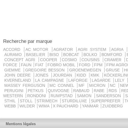
Recherche par marque
ACCORD
AC MOTOR
AGRATOR
AGRI SYSTEM
AGRIA
AURAMO
BASELIER
BISO
BOBCAT
BOLKO
BOMFORD
CONCEPT AGRI
COOPER
COSMO
COUSINS
CRAMER
FORCE
FAUN
FIAT
FOBRO MOBIL
FORD
FPM
FPM AGRO
GIEMME
GREGOIRE BESSON
GROENEWEGEN
GRUSE
H
JOHN DEERE
JONES
JOURDAN
KIDD
KMK
KÖCKERLI
KVERNELAND
LA CAMPAGNE
LAFORGE
LAGARDE
LELY
MASSEY FERGUSON
MC CONNEL
MF
MICRON
NC
NE
PERUGINI
PETKUS
QUIVOGNE
RABAUD
RABE
RDS
RE
WESTERN
RONDONI
RUMPSTAD
SAMON
SANDERSON
STHIL
STOLL
STRIMECH
STURDILUXE
SUPERPREFER
T
WEBB
WILDER
WIMA
X PAUCHARD
YANMAR
ZUIDBERG
Mentions légales