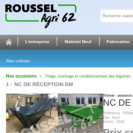
L'entreprise
Matériel Neuf
Fabrication
Mes critères :
Nos occasions
Triage, stockage et conditionnement des légumes
1
NC DE RÉCEPTION EM
Trémie - pommes 
NC
DE
Référence
V058
État
Neuf
Année
2020
Prix 