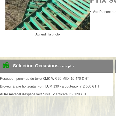
Voir l'annonce e
Agrandir la photo
Sélection Occasions
> voir plus
Peseuse - pommes de terre
KMK
WR 30 MIDI
10 470
€
HT
Broyeur à axe horizontal
Fpm
LUM 130 - à couteaux Y
2 660
€
HT
Autre matériel d'espace vert
Sisis
Scarificateur
2 120
€
HT