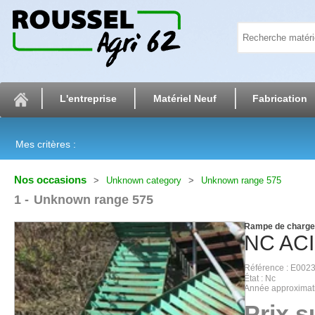
L'entreprise
Matériel Neuf
Fabrication
Mes critères :
Nos occasions
Unknown category
Unknown range 575
1
Unknown range 575
Rampe de charg
NC
AC
Référence
E002
État
Nc
Année approximat
Prix 