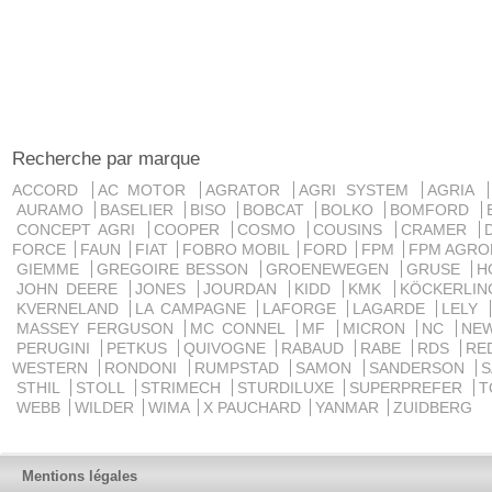
Recherche par marque
ACCORD
AC MOTOR
AGRATOR
AGRI SYSTEM
AGRIA
AURAMO
BASELIER
BISO
BOBCAT
BOLKO
BOMFORD
CONCEPT AGRI
COOPER
COSMO
COUSINS
CRAMER
FORCE
FAUN
FIAT
FOBRO MOBIL
FORD
FPM
FPM AGRO
GIEMME
GREGOIRE BESSON
GROENEWEGEN
GRUSE
H
JOHN DEERE
JONES
JOURDAN
KIDD
KMK
KÖCKERLI
KVERNELAND
LA CAMPAGNE
LAFORGE
LAGARDE
LELY
MASSEY FERGUSON
MC CONNEL
MF
MICRON
NC
NE
PERUGINI
PETKUS
QUIVOGNE
RABAUD
RABE
RDS
RE
WESTERN
RONDONI
RUMPSTAD
SAMON
SANDERSON
STHIL
STOLL
STRIMECH
STURDILUXE
SUPERPREFER
T
WEBB
WILDER
WIMA
X PAUCHARD
YANMAR
ZUIDBERG
Mentions légales