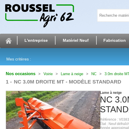
L'entreprise
Matériel Neuf
Fabrication
Mes critères :
Nos occasions
Voirie
Lame à neige
NC
3.0m droite M
1
NC 3.0M DROITE MT - MODÈLE STANDARD
Lame à neige
NC
3.
STAN
Référence
V038
État
Neuf défraîch
Année approximat