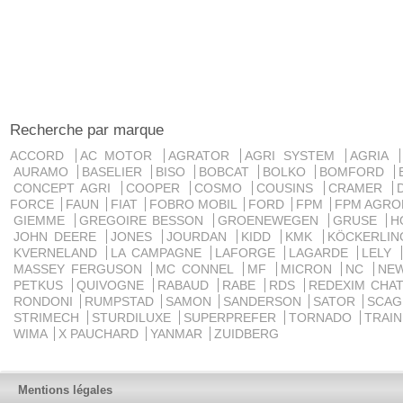
Recherche par marque
ACCORD
AC MOTOR
AGRATOR
AGRI SYSTEM
AGRIA
AURAMO
BASELIER
BISO
BOBCAT
BOLKO
BOMFORD
CONCEPT AGRI
COOPER
COSMO
COUSINS
CRAMER
FORCE
FAUN
FIAT
FOBRO MOBIL
FORD
FPM
FPM AGRO
GIEMME
GREGOIRE BESSON
GROENEWEGEN
GRUSE
H
JOHN DEERE
JONES
JOURDAN
KIDD
KMK
KÖCKERLI
KVERNELAND
LA CAMPAGNE
LAFORGE
LAGARDE
LELY
MASSEY FERGUSON
MC CONNEL
MF
MICRON
NC
NE
PETKUS
QUIVOGNE
RABAUD
RABE
RDS
REDEXIM CHA
RONDONI
RUMPSTAD
SAMON
SANDERSON
SATOR
SCA
STRIMECH
STURDILUXE
SUPERPREFER
TORNADO
TRAI
WIMA
X PAUCHARD
YANMAR
ZUIDBERG
Mentions légales