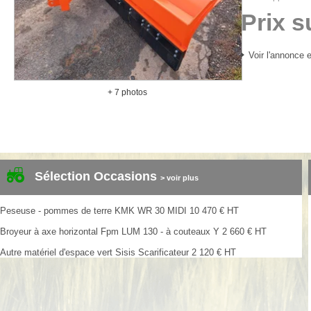
Prix 
Voir l'annonce e
+ 7 photos
Sélection Occasions
> voir plus
Peseuse - pommes de terre
KMK
WR 30 MIDI
10 470
€
HT
Broyeur à axe horizontal
Fpm
LUM 130 - à couteaux Y
2 660
€
HT
Autre matériel d'espace vert
Sisis
Scarificateur
2 120
€
HT