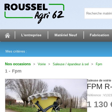
L'entreprise
Matériel Neuf
Fabrication
Mes critères :
Nos occasions
Voirie
Saleuse / épandeur à sel
Fpm
1
Fpm
Saleuse de voirie
FPM
R
Référence
V132
1 130