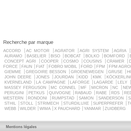
Recherche par marque
ACCORD
AC MOTOR
AGRATOR
AGRI SYSTEM
AGRIA
AURAMO
BASELIER
BISO
BOBCAT
BOLKO
BOMFORD
CONCEPT AGRI
COOPER
COSMO
COUSINS
CRAMER
FORCE
FAUN
FIAT
FOBRO MOBIL
FORD
FPM
FPM AGRO
GIEMME
GREGOIRE BESSON
GROENEWEGEN
GRUSE
H
JOHN DEERE
JONES
JOURDAN
KIDD
KMK
KÖCKERLI
KVERNELAND
LA CAMPAGNE
LAFORGE
LAGARDE
LELY
MASSEY FERGUSON
MC CONNEL
MF
MICRON
NC
NE
PERUGINI
PETKUS
QUIVOGNE
RABAUD
RABE
RDS
RE
WESTERN
RONDONI
RUMPSTAD
SAMON
SANDERSON
STHIL
STOLL
STRIMECH
STURDILUXE
SUPERPREFER
T
WEBB
WILDER
WIMA
X PAUCHARD
YANMAR
ZUIDBERG
Mentions légales