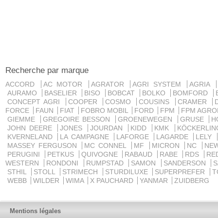
Recherche par marque
ACCORD
AC MOTOR
AGRATOR
AGRI SYSTEM
AGRIA
AURAMO
BASELIER
BISO
BOBCAT
BOLKO
BOMFORD
CONCEPT AGRI
COOPER
COSMO
COUSINS
CRAMER
FORCE
FAUN
FIAT
FOBRO MOBIL
FORD
FPM
FPM AGRO
GIEMME
GREGOIRE BESSON
GROENEWEGEN
GRUSE
H
JOHN DEERE
JONES
JOURDAN
KIDD
KMK
KÖCKERLI
KVERNELAND
LA CAMPAGNE
LAFORGE
LAGARDE
LELY
MASSEY FERGUSON
MC CONNEL
MF
MICRON
NC
NE
PERUGINI
PETKUS
QUIVOGNE
RABAUD
RABE
RDS
RE
WESTERN
RONDONI
RUMPSTAD
SAMON
SANDERSON
STHIL
STOLL
STRIMECH
STURDILUXE
SUPERPREFER
T
WEBB
WILDER
WIMA
X PAUCHARD
YANMAR
ZUIDBERG
Mentions légales