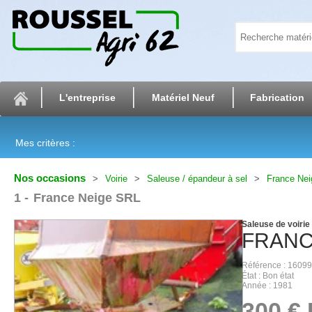
L'entreprise
Matériel Neuf
Fabrication
Mes critères :
Nos occasions
Voirie
Saleuse / épandeur à sel
France Nei
1
France Neige SRL
Saleuse de voirie
FRANC
Référence
16099
État
Bon état
Année
1981
300
€