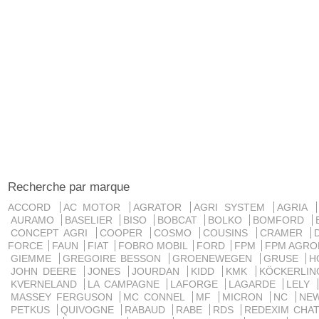
Recherche par marque
ACCORD
AC MOTOR
AGRATOR
AGRI SYSTEM
AGRIA
AURAMO
BASELIER
BISO
BOBCAT
BOLKO
BOMFORD
CONCEPT AGRI
COOPER
COSMO
COUSINS
CRAMER
FORCE
FAUN
FIAT
FOBRO MOBIL
FORD
FPM
FPM AGRO
GIEMME
GREGOIRE BESSON
GROENEWEGEN
GRUSE
H
JOHN DEERE
JONES
JOURDAN
KIDD
KMK
KÖCKERLI
KVERNELAND
LA CAMPAGNE
LAFORGE
LAGARDE
LELY
MASSEY FERGUSON
MC CONNEL
MF
MICRON
NC
NE
PETKUS
QUIVOGNE
RABAUD
RABE
RDS
REDEXIM CHA