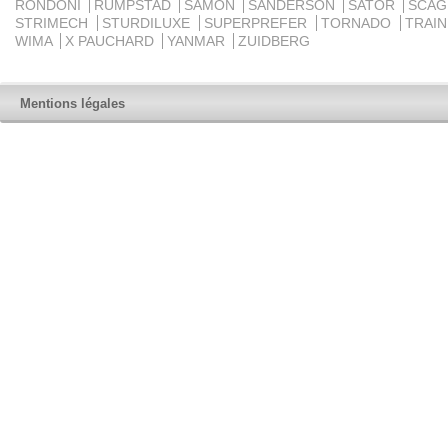
RONDONI
RUMPSTAD
SAMON
SANDERSON
SATOR
SCA
STRIMECH
STURDILUXE
SUPERPREFER
TORNADO
TRAI
WIMA
X PAUCHARD
YANMAR
ZUIDBERG
Mentions légales