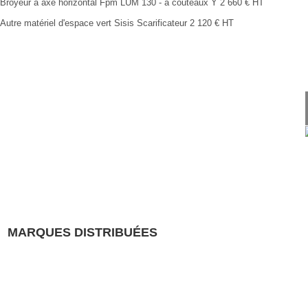
Broyeur à axe horizontal
Fpm
LUM 130 - à couteaux Y
2 660
€
HT
Autre matériel d'espace vert
Sisis
Scarificateur
2 120
€
HT
MARQUES DISTRIBUÉES