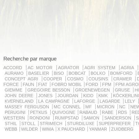
Recherche par marque
ACCORD
AC MOTOR
AGRATOR
AGRI SYSTEM
AGRIA
AURAMO
BASELIER
BISO
BOBCAT
BOLKO
BOMFORD
CONCEPT AGRI
COOPER
COSMO
COUSINS
CRAMER
FORCE
FAUN
FIAT
FOBRO MOBIL
FORD
FPM
FPM AGRO
GIEMME
GREGOIRE BESSON
GROENEWEGEN
GRUSE
H
JOHN DEERE
JONES
JOURDAN
KIDD
KMK
KÖCKERLI
KVERNELAND
LA CAMPAGNE
LAFORGE
LAGARDE
LELY
MASSEY FERGUSON
MC CONNEL
MF
MICRON
NC
NE
PERUGINI
PETKUS
QUIVOGNE
RABAUD
RABE
RDS
RE
WESTERN
RONDONI
RUMPSTAD
SAMON
SANDERSON
STHIL
STOLL
STRIMECH
STURDILUXE
SUPERPREFER
T
WEBB
WILDER
WIMA
X PAUCHARD
YANMAR
ZUIDBERG