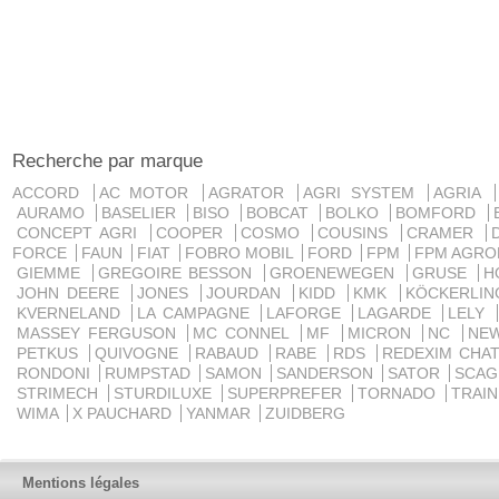
Recherche par marque
ACCORD
AC MOTOR
AGRATOR
AGRI SYSTEM
AGRIA
AURAMO
BASELIER
BISO
BOBCAT
BOLKO
BOMFORD
CONCEPT AGRI
COOPER
COSMO
COUSINS
CRAMER
FORCE
FAUN
FIAT
FOBRO MOBIL
FORD
FPM
FPM AGRO
GIEMME
GREGOIRE BESSON
GROENEWEGEN
GRUSE
H
JOHN DEERE
JONES
JOURDAN
KIDD
KMK
KÖCKERLI
KVERNELAND
LA CAMPAGNE
LAFORGE
LAGARDE
LELY
MASSEY FERGUSON
MC CONNEL
MF
MICRON
NC
NE
PETKUS
QUIVOGNE
RABAUD
RABE
RDS
REDEXIM CHA
RONDONI
RUMPSTAD
SAMON
SANDERSON
SATOR
SCA
STRIMECH
STURDILUXE
SUPERPREFER
TORNADO
TRAI
WIMA
X PAUCHARD
YANMAR
ZUIDBERG
Mentions légales