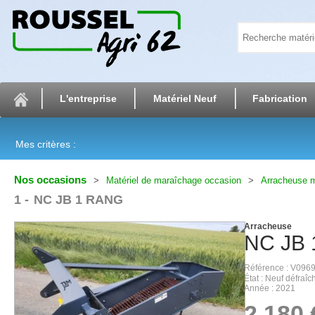
L'entreprise
Matériel Neuf
Fabrication
Mes critères :
Nos occasions
Matériel de maraîchage occasion
Arracheuse m
1
NC JB 1 RANG
Arracheuse
NC
JB
Référence
V0969
État
Neuf défraîch
Année
2021
2 180