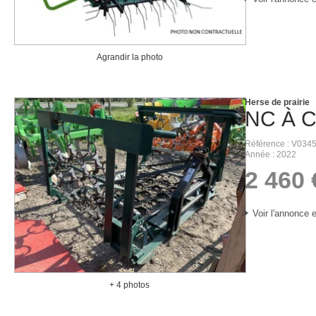
Agrandir la photo
Herse de prairie
NC
À 
Référence
V034
Année
2022
2 460
Voir l'annonce e
+ 4 photos