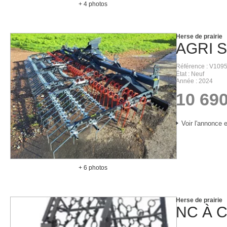
+ 4 photos
Herse de prairie
AGRI 
Référence
V109
État
Neuf
Année
2024
10 69
Voir l'annonce e
+ 6 photos
Herse de prairie
NC
À 