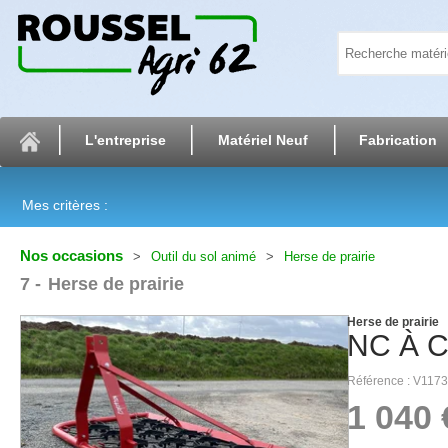
L'entreprise
Matériel Neuf
Fabrication
Mes critères :
Nos occasions
Outil du sol animé
Herse de prairie
7
Herse de prairie
Herse de prairie
NC
À 
Référence
V1173
1 040