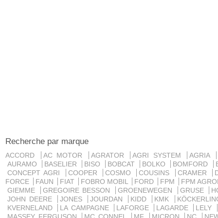
Recherche par marque
ACCORD
AC MOTOR
AGRATOR
AGRI SYSTEM
AGRIA
AURAMO
BASELIER
BISO
BOBCAT
BOLKO
BOMFORD
CONCEPT AGRI
COOPER
COSMO
COUSINS
CRAMER
FORCE
FAUN
FIAT
FOBRO MOBIL
FORD
FPM
FPM AGRO
GIEMME
GREGOIRE BESSON
GROENEWEGEN
GRUSE
H
JOHN DEERE
JONES
JOURDAN
KIDD
KMK
KÖCKERLI
KVERNELAND
LA CAMPAGNE
LAFORGE
LAGARDE
LELY
MASSEY FERGUSON
MC CONNEL
MF
MICRON
NC
NE