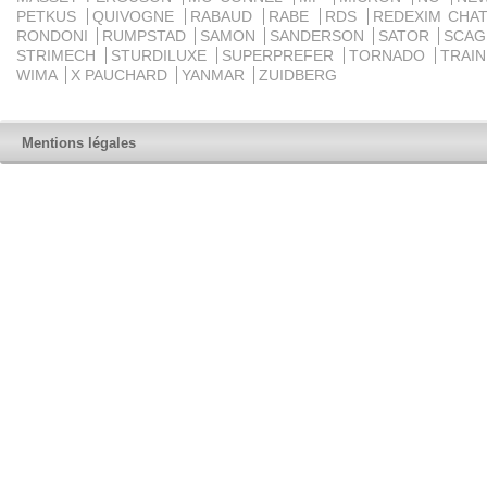
PETKUS
QUIVOGNE
RABAUD
RABE
RDS
REDEXIM CHA
RONDONI
RUMPSTAD
SAMON
SANDERSON
SATOR
SCA
STRIMECH
STURDILUXE
SUPERPREFER
TORNADO
TRAI
WIMA
X PAUCHARD
YANMAR
ZUIDBERG
Mentions légales