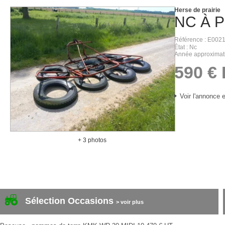
Herse de prairie
NC
À 
Référence
E0021
État
Nc
Année approximat
590
€
Voir l'annonce e
+ 3 photos
Sélection Occasions
> voir plus