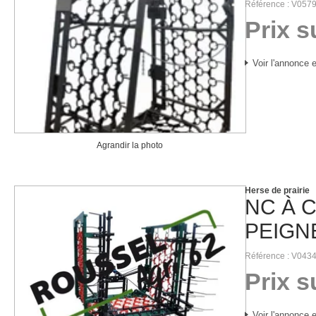
Référence
V057
Prix 
Voir l'annonce e
Agrandir la photo
Herse de prairie
NC
À 
PEIGN
Référence
V043
Prix 
Voir l'annonce e