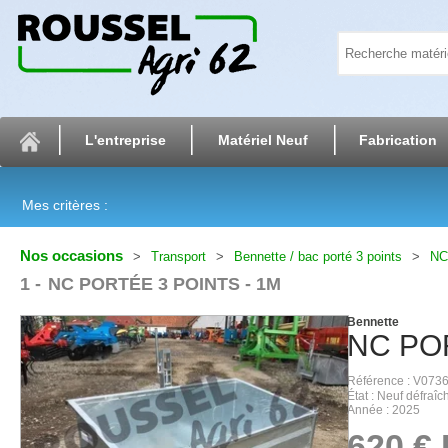
L'entreprise
Matériel Neuf
Fabrication
Mes critères :
Nos occasions
Transport
Bennette / bac porté 3 points
NC
1
NC PORTÉE 3 POINTS - 1M
Bennette
NC
PO
Référence
V073
État
Neuf défraîch
Année
2025
620
€