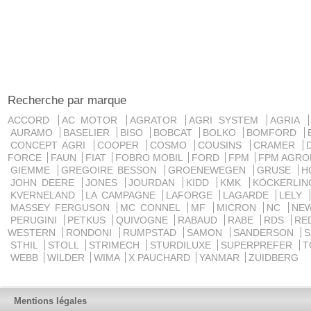
Recherche par marque
ACCORD
AC MOTOR
AGRATOR
AGRI SYSTEM
AGRIA
AURAMO
BASELIER
BISO
BOBCAT
BOLKO
BOMFORD
CONCEPT AGRI
COOPER
COSMO
COUSINS
CRAMER
FORCE
FAUN
FIAT
FOBRO MOBIL
FORD
FPM
FPM AGRO
GIEMME
GREGOIRE BESSON
GROENEWEGEN
GRUSE
H
JOHN DEERE
JONES
JOURDAN
KIDD
KMK
KÖCKERLI
KVERNELAND
LA CAMPAGNE
LAFORGE
LAGARDE
LELY
MASSEY FERGUSON
MC CONNEL
MF
MICRON
NC
NE
PERUGINI
PETKUS
QUIVOGNE
RABAUD
RABE
RDS
RE
WESTERN
RONDONI
RUMPSTAD
SAMON
SANDERSON
STHIL
STOLL
STRIMECH
STURDILUXE
SUPERPREFER
T
WEBB
WILDER
WIMA
X PAUCHARD
YANMAR
ZUIDBERG
Mentions légales